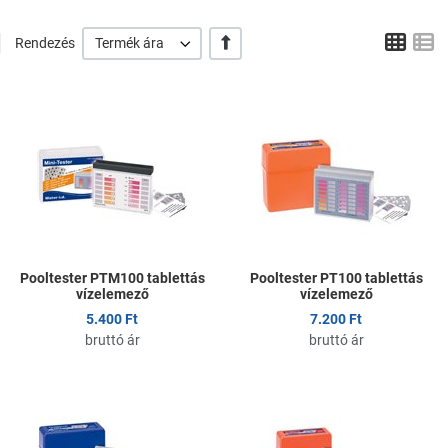
Tábl
L
+/-
Rendezés
Termék ára
Kedvencekhez adom
K
Összehasonlítom
Ö
Gyors nézet
G
Pooltester PTM100 tablettás
Pooltester PT100 tablettás
vízelemező
vízelemező
5.400 Ft
7.200 Ft
bruttó ár
bruttó ár
Kedvencekhez adom
K
Összehasonlítom
Ö