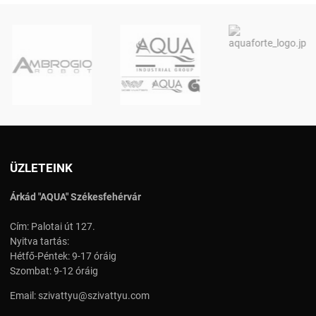
ÜZLETEINK
Árkád "AQUA" Székesfehérvár
Cím: Palotai út 127.
Nyitva tartás:
Hétfő-Péntek: 9-17 óráig
Szombat: 9-12 óráig
Email:
szivattyu@szivattyu.com