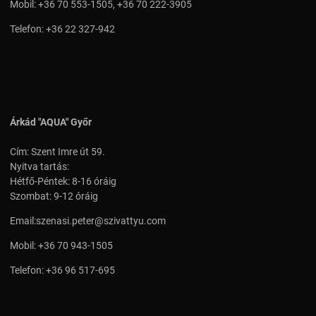
Mobil:
+36 70 553-1505
,
+36 70 222-3905
Telefon:
+36 22 327-942
Árkád "AQUA" Győr
Cím: Szent Imre út 59.
Nyitva tartás:
Hétfő-Péntek: 8-16 óráig
Szombat: 9-12 óráig
Email:
szenasi.peter@szivattyu.com
Mobil:
+36 70 943-1505
Telefon:
+36 96 517-695