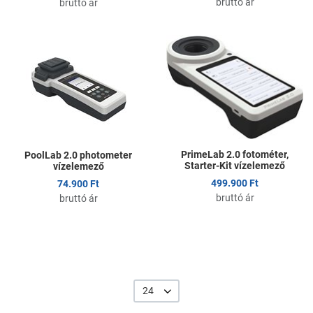
bruttó ár
bruttó ár
Kedvencekhez adom
K
Összehasonlítom
Ö
Gyors nézet
G
PrimeLab 2.0 fotométer,
PoolLab 2.0 photometer
Starter-Kit vízelemező
vízelemező
499.900 Ft
74.900 Ft
bruttó ár
bruttó ár
24