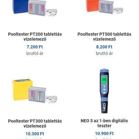
Gyors nézet
G
Pooltester PT200 tablettás
Pooltester PT500 tablettás
vízelemező
vízelemező
7.200 Ft
8.200 Ft
bruttó ár
bruttó ár
Kedvencekhez adom
K
Összehasonlítom
Ö
Gyors nézet
G
NEO 5 az 1-ben digitális
Pooltester PT300 tablettás
teszter
vízelemező
10.900 Ft
10.300 Ft