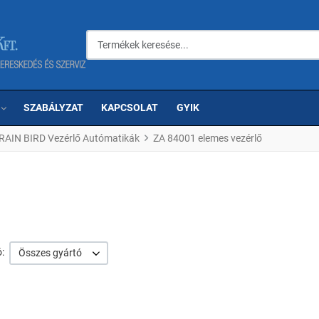
Termékek keresése...
SZABÁLYZAT
KAPCSOLAT
GYIK
RAIN BIRD Vezérlő Autómatikák
ZA 84001 elemes vezérlő
:
Összes gyártó
om