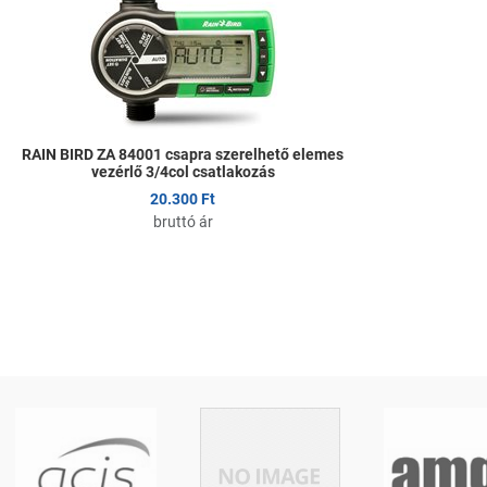
Összehasonlítom
Gyors nézet
RAIN BIRD ZA 84001 csapra szerelhető elemes
vezérlő 3/4col csatlakozás
20.300 Ft
bruttó ár