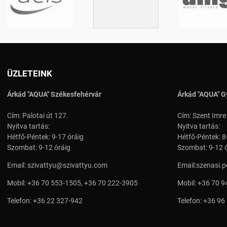
ÜZLETEINK
Árkád "AQUA" Székesfehérvár
Árkád "AQUA" G
Cím: Palotai út 127.
Cím: Szent Imre
Nyitva tartás:
Nyitva tartás:
Hétfő-Péntek: 9-17 óráig
Hétfő-Péntek: 8
Szombat: 9-12 óráig
Szombat: 9-12 
Email:
szivattyu@szivattyu.com
Email:
szenasi.
Mobil:
+36 70 553-1505
,
+36 70 222-3905
Mobil:
+36 70 9
Telefon:
+36 22 327-942
Telefon:
+36 96