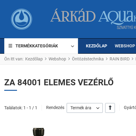
TERMÉKKATEGÓRIÁK
KEZDŐLAP
WEBSHOP
Ön itt van:
Kezdőlap
Webshop
Öntözéstechnika
RAIN BIRD
ZA 84001 ELEMES VEZÉRLŐ
+/-
Találatok: 1 - 1 / 1
Rendezés
Termék ára
Gyártó
Kedvencekhez ad