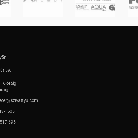
yőr
 út 59.
-16 óráig
óráig
peter@szivattyu.com
43-1505
 517-695