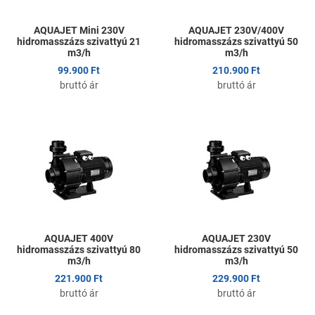
AQUAJET Mini 230V
AQUAJET 230V/400V
hidromasszázs szivattyú 21
hidromasszázs szivattyú 50
m3/h
m3/h
99.900 Ft
210.900 Ft
bruttó ár
bruttó ár
Kedvencekhez adom
K
Összehasonlítom
Ö
Gyors nézet
G
AQUAJET 400V
AQUAJET 230V
hidromasszázs szivattyú 80
hidromasszázs szivattyú 50
m3/h
m3/h
221.900 Ft
229.900 Ft
bruttó ár
bruttó ár