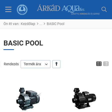
Ön itt van:
Kezdőlap
BASIC Pool
BASIC POOL
Tábl
L
+/-
Rendezés
Termék ára
Kedvencekhez adom
K
Összehasonlítom
Ö
Gyors nézet
G