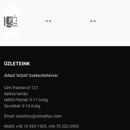
ÜZLETEINK
Árkád "AQUA" Székesfehérvár
Cím: Palotai út 127.
Nyitva tartás:
Hétfő-Péntek: 9-17 óráig
Szombat: 9-12 óráig
Email:
szivattyu@szivattyu.com
Mobil:
+36 70 553-1505
,
+36 70 222-3905