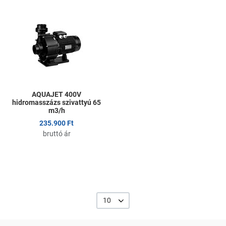
Kedvencekhez adom
Összehasonlítom
Gyors nézet
AQUAJET 400V
hidromasszázs szivattyú 65
m3/h
235.900 Ft
bruttó ár
10