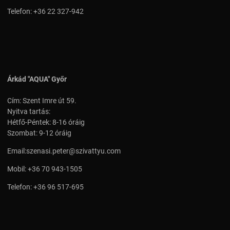
Telefon:
+36 22 327-942
Árkád "AQUA" Győr
Cím: Szent Imre út 59.
Nyitva tartás:
Hétfő-Péntek: 8-16 óráig
Szombat: 9-12 óráig
Email:
szenasi.peter@szivattyu.com
Mobil:
+36 70 943-1505
Telefon:
+36 96 517-695