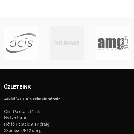
ÜZLETEINK
Árkád "AQUA" Székesfehérvár
Cím: Palotai út 127.
Nyitva tartás:
Hétfő-Péntek: 9-17 óráig
Szombat: 9-12 óráig