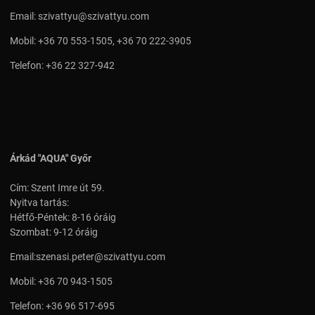
Email:
szivattyu@szivattyu.com
Mobil:
+36 70 553-1505
,
+36 70 222-3905
Telefon:
+36 22 327-942
Árkád "AQUA" Győr
Cím: Szent Imre út 59.
Nyitva tartás:
Hétfő-Péntek: 8-16 óráig
Szombat: 9-12 óráig
Email:
szenasi.peter@szivattyu.com
Mobil:
+36 70 943-1505
Telefon:
+36 96 517-695