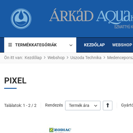
TERMÉKKATEGÓRIÁK
KEZDŐLAP
WEBSHOP
Ön itt van:
Kezdőlap
Webshop
Uszoda Technika
Medenceporsz
PIXEL
+/-
Találatok: 1 - 2 / 2
Rendezés
Termék ára
Gyártó
Kedvencekhez ad