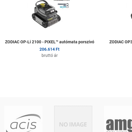
Összehasonlítom
Gyors nézet
ZODIAC OP-Li 2100 - PIXEL™ autómata porszívó
ZODIAC OP32
206.614 Ft
bruttó ár