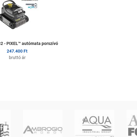
Összehasonlítom
Gyors nézet
 - PIXEL™ autómata porszívó
247.400 Ft
bruttó ár