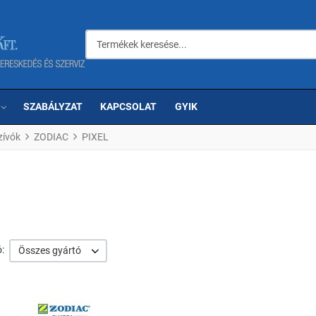
Termékek keresése...
SZABÁLYZAT
KAPCSOLAT
GYIK
ívók
ZODIAC
PIXEL
:
Összes gyártó
om
Kedvencekhez adom