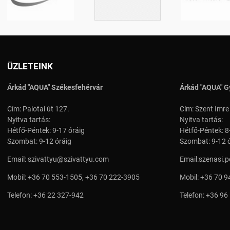
ÜZLETEINK
Árkád "AQUA" Székesfehérvár
Árkád "AQUA" G
Cím: Palotai út 127.
Cím: Szent Imre
Nyitva tartás:
Nyitva tartás:
Hétfő-Péntek: 9-17 óráig
Hétfő-Péntek: 8
Szombat: 9-12 óráig
Szombat: 9-12 
Email:
szivattyu@szivattyu.com
Email:
szenasi.
Mobil:
+36 70 553-1505
,
+36 70 222-3905
Mobil:
+36 70 9
Telefon:
+36 22 327-942
Telefon:
+36 96