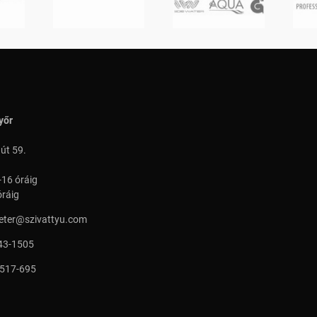
yőr
 út 59.
-16 óráig
óráig
peter@szivattyu.com
43-1505
 517-695