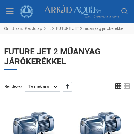
Ön itt van:
Kezdőlap
FUTURE JET 2 műanyag járókerékkel
FUTURE JET 2 MŰANYAG
JÁRÓKERÉKKEL
Tábl
L
+/-
Rendezés
Termék ára
Kedvencekhez adom
K
Összehasonlítom
Ö