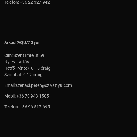
Telefon:
+36 22 327-942
Árkád "AQUA" Győr
Cím: Szent Imre út 59.
Nyitva tartás:
Hétfő-Péntek: 8-16 óráig
Szombat: 9-12 óráig
Email:
szenasi.peter@szivattyu.com
Mobil:
+36 70 943-1505
Telefon:
+36 96 517-695