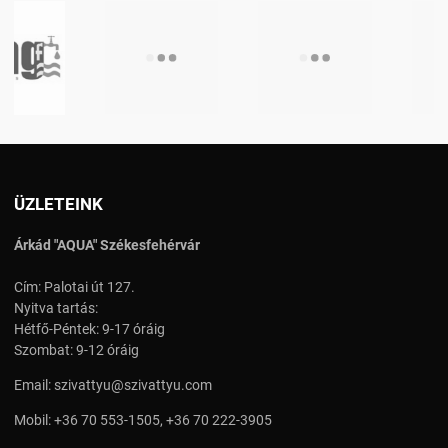
ÜZLETEINK
Árkád "AQUA" Székesfehérvár
Cím: Palotai út 127.
Nyitva tartás:
Hétfő-Péntek: 9-17 óráig
Szombat: 9-12 óráig
Email:
szivattyu@szivattyu.com
Mobil:
+36 70 553-1505
,
+36 70 222-3905