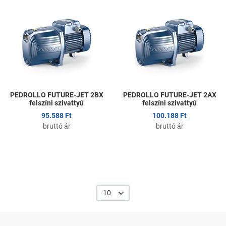
Kedvencekhez adom
K
Összehasonlítom
Ö
Gyors nézet
G
PEDROLLO FUTURE-JET 2BX
PEDROLLO FUTURE-JET 2AX
felszíni szivattyú
felszíni szivattyú
95.588 Ft
100.188 Ft
bruttó ár
bruttó ár
10