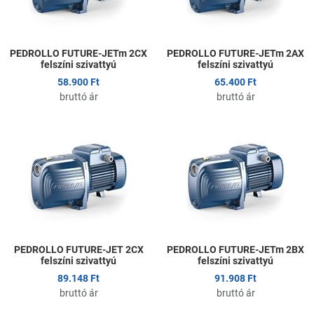
Gyors nézet
G
PEDROLLO FUTURE-JETm 2CX
PEDROLLO FUTURE-JETm 2AX
felszíni szivattyú
felszíni szivattyú
58.900 Ft
65.400 Ft
bruttó ár
bruttó ár
Kedvencekhez adom
K
Összehasonlítom
Ö
Gyors nézet
G
PEDROLLO FUTURE-JET 2CX
PEDROLLO FUTURE-JETm 2BX
felszíni szivattyú
felszíni szivattyú
89.148 Ft
91.908 Ft
bruttó ár
bruttó ár