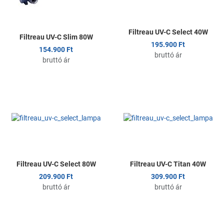
Gyors nézet
G
Filtreau UV-C Select 40W
Filtreau UV-C Slim 80W
195.900 Ft
154.900 Ft
bruttó ár
bruttó ár
Kedvencekhez adom
K
Összehasonlítom
Ö
Gyors nézet
G
Filtreau UV-C Select 80W
Filtreau UV-C Titan 40W
209.900 Ft
309.900 Ft
bruttó ár
bruttó ár
Kedvencekhez adom
K