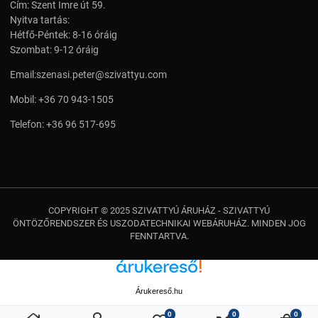
Cím: Szent Imre út 59.
Nyitva tartás:
Hétfő-Péntek: 8-16 óráig
Szombat: 9-12 óráig
Email:
szenasi.peter@szivattyu.com
Mobil:
+36 70 943-1505
Telefon:
+36 96 517-695
COPYRIGHT © 2025 SZIVATTYÚ ÁRUHÁZ - SZIVATTYÚ
ÖNTÖZŐRENDSZER ÉS USZODATECHNIKAI WEBÁRUHÁZ. MINDEN JOG
FENNTARTVA.
Árukereső.hu
0
0
0