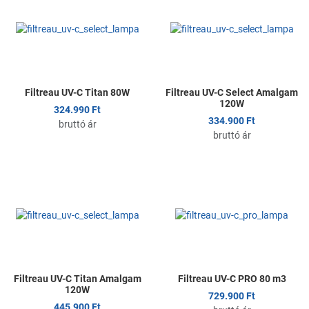
Összehasonlítom
Ö
Gyors nézet
G
Filtreau UV-C Titan 80W
Filtreau UV-C Select Amalgam
120W
324.990 Ft
334.900 Ft
bruttó ár
bruttó ár
Kedvencekhez adom
K
Összehasonlítom
Ö
Gyors nézet
G
Filtreau UV-C Titan Amalgam
Filtreau UV-C PRO 80 m3
120W
729.900 Ft
445.900 Ft