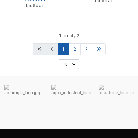
bruttó ár
bruttó ár
1. oldal / 2
1
2
10