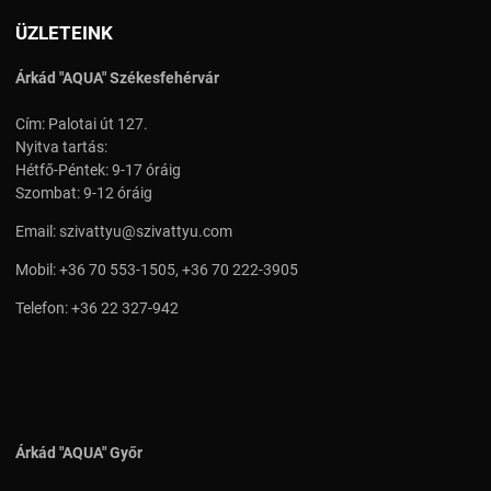
ÜZLETEINK
Árkád "AQUA" Székesfehérvár
Cím: Palotai út 127.
Nyitva tartás:
Hétfő-Péntek: 9-17 óráig
Szombat: 9-12 óráig
Email:
szivattyu@szivattyu.com
Mobil:
+36 70 553-1505
,
+36 70 222-3905
Telefon:
+36 22 327-942
Árkád "AQUA" Győr