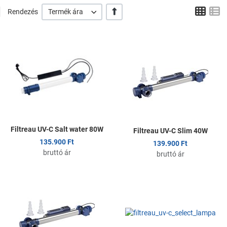
Tábl
L
+/-
Rendezés
Termék ára
Kedvencekhez adom
K
Összehasonlítom
Ö
Gyors nézet
G
Filtreau UV-C Salt water 80W
Filtreau UV-C Slim 40W
135.900 Ft
139.900 Ft
bruttó ár
bruttó ár
Kedvencekhez adom
K
Összehasonlítom
Ö