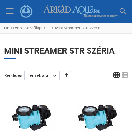
Ön itt van:
Kezdőlap
Mini Streamer STR széria
MINI STREAMER STR SZÉRIA
Tábl
L
+/-
Rendezés
Termék ára
Kedvencekhez adom
K
Összehasonlítom
Ö
Gyors nézet
G