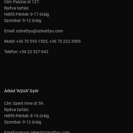
Cím: Palotai út 127.
Nyitva tartás:
Hétfő-Péntek: 9-17 óráig
Szombat: 9-12 óráig
Email:
szivattyu@szivattyu.com
Mobil:
+36 70 553-1505
,
+36 70 222-3905
Telefon:
+36 22 327-942
Árkád "AQUA" Győr
Cím: Szent Imre út 59.
Nyitva tartás:
Hétfő-Péntek: 8-16 óráig
Szombat: 9-12 óráig
Email:
szenasi.peter@szivattyu.com