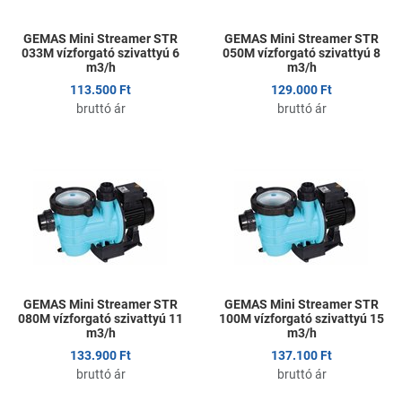
GEMAS Mini Streamer STR
GEMAS Mini Streamer STR
033M vízforgató szivattyú 6
050M vízforgató szivattyú 8
m3/h
m3/h
113.500 Ft
129.000 Ft
bruttó ár
bruttó ár
Kedvencekhez adom
K
Összehasonlítom
Ö
Gyors nézet
G
GEMAS Mini Streamer STR
GEMAS Mini Streamer STR
080M vízforgató szivattyú 11
100M vízforgató szivattyú 15
m3/h
m3/h
133.900 Ft
137.100 Ft
bruttó ár
bruttó ár