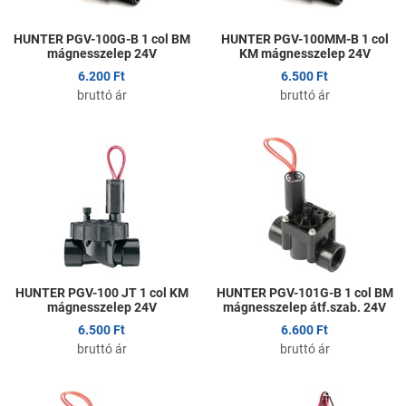
HUNTER PGV-100G-B 1 col BM
HUNTER PGV-100MM-B 1 col
mágnesszelep 24V
KM mágnesszelep 24V
6.200 Ft
6.500 Ft
bruttó ár
bruttó ár
Kedvencekhez adom
K
Összehasonlítom
Ö
Gyors nézet
G
HUNTER PGV-100 JT 1 col KM
HUNTER PGV-101G-B 1 col BM
mágnesszelep 24V
mágnesszelep átf.szab. 24V
6.500 Ft
6.600 Ft
bruttó ár
bruttó ár