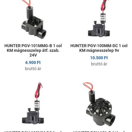
Kedvencekhez adom
K
Összehasonlítom
Ö
Gyors nézet
G
HUNTER PGV-101MMG-B 1 col
HUNTER PGV-100MM-DC 1 col
KM mágnesszelep átf. szab.
KM mágnesszelep 9v
24V
10.500 Ft
6.900 Ft
bruttó ár
bruttó ár
Kedvencekhez adom
K
Összehasonlítom
Ö
Gyors nézet
G