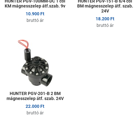
HUNTER PGV-100MM-DC 1 col
HUNTER PGV-151-B 6/4 col
KM mágnesszelep átf.szab. 9v
BM mágnesszelep átf. szab.
24V
10.900 Ft
18.200 Ft
bruttó ár
bruttó ár
Kedvencekhez adom
Összehasonlítom
Gyors nézet
HUNTER PGV-201-B 2 BM
mágnesszelep átf. szab. 24V
22.000 Ft
bruttó ár