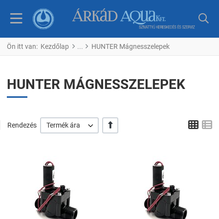
Ön itt van:
Kezdőlap
HUNTER Mágnesszelepek
HUNTER MÁGNESSZELEPEK
Tábl
L
+/-
Rendezés
Termék ára
Kedvencekhez adom
K
Összehasonlítom
Ö
Gyors nézet
G