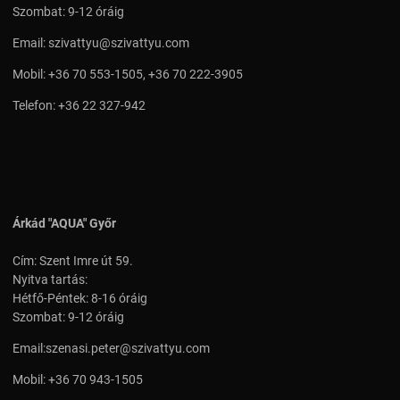
Szombat: 9-12 óráig
Email:
szivattyu@szivattyu.com
Mobil:
+36 70 553-1505
,
+36 70 222-3905
Telefon:
+36 22 327-942
Árkád "AQUA" Győr
Cím: Szent Imre út 59.
Nyitva tartás:
Hétfő-Péntek: 8-16 óráig
Szombat: 9-12 óráig
Email:
szenasi.peter@szivattyu.com
Mobil:
+36 70 943-1505