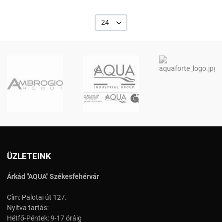
24
ÜZLETEINK
Árkád "AQUA" Székesfehérvár
Cím: Palotai út 127.
Nyitva tartás:
Hétfő-Péntek: 9-17 óráig