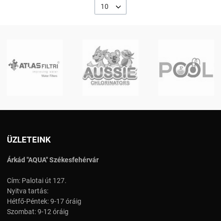
10
ÜZLETEINK
Árkád "AQUA" Székesfehérvár
Cím: Palotai út 127.
Nyitva tartás:
Hétfő-Péntek: 9-17 óráig
Szombat: 9-12 óráig