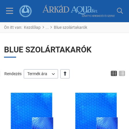
Ön itt van:
Kezdőlap
Blue szolártakarók
BLUE SZOLÁRTAKARÓK
Tábl
L
+/-
Rendezés
Termék ára
Kedvencekhez adom
K
Összehasonlítom
Ö
Gyors nézet
G