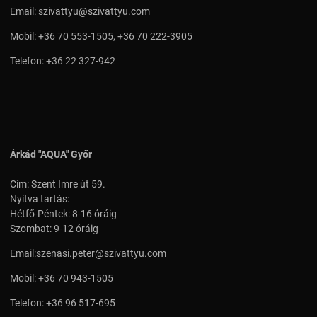
Email:
szivattyu@szivattyu.com
Mobil:
+36 70 553-1505
,
+36 70 222-3905
Telefon:
+36 22 327-942
Árkád "AQUA" Győr
Cím: Szent Imre út 59.
Nyitva tartás:
Hétfő-Péntek: 8-16 óráig
Szombat: 9-12 óráig
Email:
szenasi.peter@szivattyu.com
Mobil:
+36 70 943-1505
Telefon:
+36 96 517-695