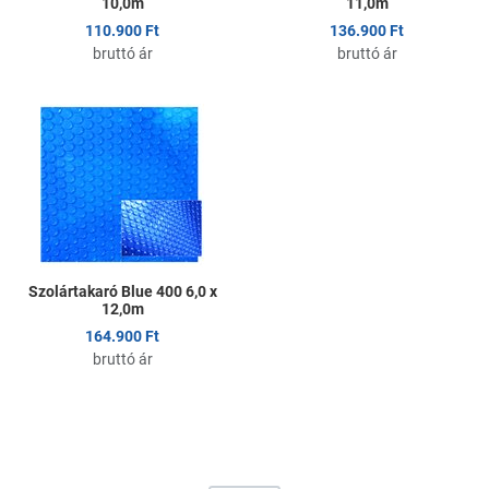
10,0m
11,0m
110.900 Ft
136.900 Ft
bruttó ár
bruttó ár
Kedvencekhez adom
Összehasonlítom
Gyors nézet
Szolártakaró Blue 400 6,0 x
12,0m
164.900 Ft
bruttó ár