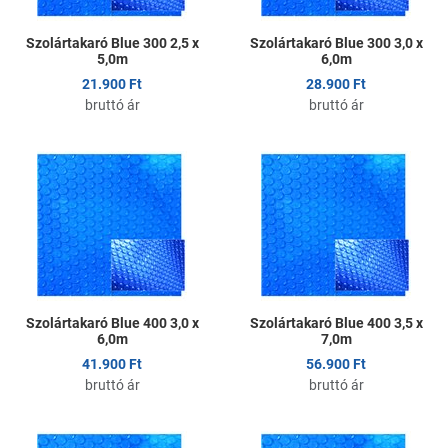
Szolártakaró Blue 300 2,5 x
Szolártakaró Blue 300 3,0 x
5,0m
6,0m
21.900 Ft
28.900 Ft
bruttó ár
bruttó ár
Kedvencekhez adom
K
Összehasonlítom
Ö
Gyors nézet
G
Szolártakaró Blue 400 3,0 x
Szolártakaró Blue 400 3,5 x
6,0m
7,0m
41.900 Ft
56.900 Ft
bruttó ár
bruttó ár