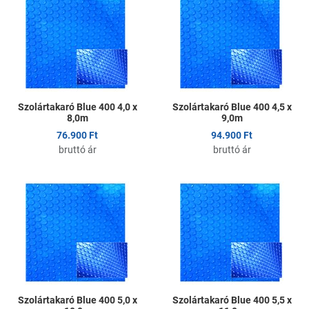
Kedvencekhez adom
K
Összehasonlítom
Ö
Gyors nézet
G
Szolártakaró Blue 400 4,0 x
Szolártakaró Blue 400 4,5 x
8,0m
9,0m
76.900 Ft
94.900 Ft
bruttó ár
bruttó ár
Kedvencekhez adom
K
Összehasonlítom
Ö
Gyors nézet
G
Szolártakaró Blue 400 5,0 x
Szolártakaró Blue 400 5,5 x