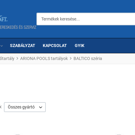
Termékek keresése...
SZABÁLYZAT
KAPCSOLAT
GYIK
őtartály
ARIONA POOLS tartályok
BALTICO széria
:
Összes gyártó
om
Kedvencekhez adom