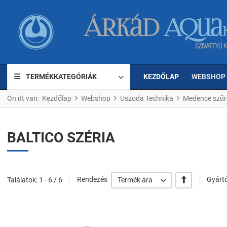
TERMÉKKATEGÓRIÁK
KEZDŐLAP
WEBSHOP
Ön itt van:
Kezdőlap
Webshop
Uszoda Technika
Medence szűr
BALTICO SZÉRIA
+/-
Találatok: 1 - 6 / 6
Rendezés
Termék ára
Gyártó
Kedvencekhez ad