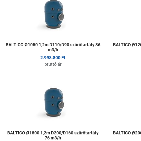
Összehasonlítom
Gyors nézet
BALTICO Ø1050 1,2m D110/D90 szűrőtartály 36
BALTICO Ø120
m3/h
2.998.800 Ft
bruttó ár
Kedvencekhez ad
Összehasonlítom
Gyors nézet
BALTICO Ø1800 1,2m D200/D160 szűrőtartály
BALTICO Ø200
76 m3/h