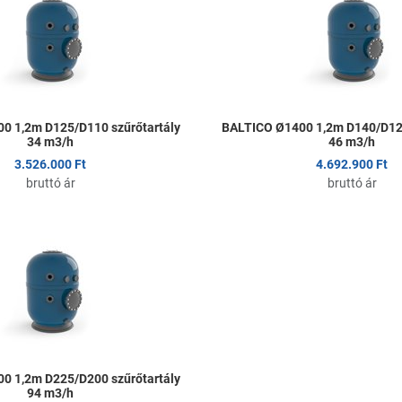
Összehasonlítom
Gyors nézet
0 1,2m D125/D110 szűrőtartály
BALTICO Ø1400 1,2m D140/D125
34 m3/h
46 m3/h
3.526.000 Ft
4.692.900 Ft
bruttó ár
bruttó ár
om
Kedvencekhez adom
Összehasonlítom
Gyors nézet
0 1,2m D225/D200 szűrőtartály
94 m3/h