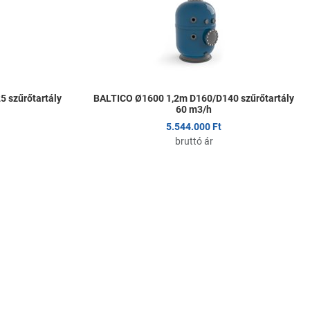
Összehasonlítom
Ö
Gyors nézet
G
 szűrőtartály
BALTICO Ø1600 1,2m D160/D140 szűrőtartály
60 m3/h
5.544.000 Ft
bruttó ár