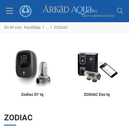
Ön itt van:
Kezdőlap
ZODIAC
Zodiac Ei² Iq
ZODIAC Exo Iq
ZODIAC