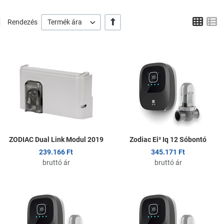
Tábl
L
+/-
Rendezés
Termék ára
Kedvencekhez adom
K
Összehasonlítom
Ö
Gyors nézet
G
ZODIAC Dual Link Modul 2019
Zodiac Ei² Iq 12 Sóbontó
239.166 Ft
345.171 Ft
bruttó ár
bruttó ár
Kedvencekhez adom
K
Összehasonlítom
Ö