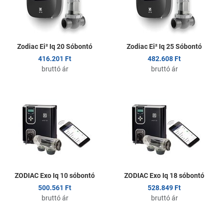
Gyors nézet
G
Zodiac Ei² Iq 20 Sóbontó
Zodiac Ei² Iq 25 Sóbontó
416.201 Ft
482.608 Ft
bruttó ár
bruttó ár
Kedvencekhez adom
K
Összehasonlítom
Ö
Gyors nézet
G
ZODIAC Exo Iq 10 sóbontó
ZODIAC Exo Iq 18 sóbontó
500.561 Ft
528.849 Ft
bruttó ár
bruttó ár