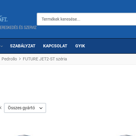
Termékek keresése...
SZABÁLYZAT
KAPCSOLAT
GYIK
Pedrollo
FUTURE JET2-ST széria
:
Összes gyártó
om
Kedvencekhez adom