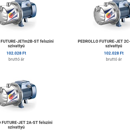
Összehasonlítom
Gyors nézet
FUTURE-JETm2B-ST felszíni
PEDROLLO FUTURE-JET 2C-S
szivattyú
szivattyú
102.028 Ft
102.028 Ft
bruttó ár
bruttó ár
om
Kedvencekhez adom
Összehasonlítom
Gyors nézet
FUTURE-JET 2A-ST felszíni
szivattyú