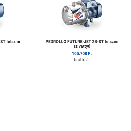
Összehasonlítom
Ö
Gyors nézet
G
T felszíni
PEDROLLO FUTURE-JET 2B-ST felszíni
szivattyú
105.708 Ft
bruttó ár