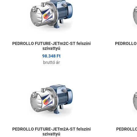
Összehasonlítom
Gyors nézet
PEDROLLO FUTURE-JETm2C-ST felszíni
PEDROLLO 
szivattyú
98.348 Ft
bruttó ár
Kedvencekhez ad
Összehasonlítom
Gyors nézet
PEDROLLO FUTURE-JETm2A-ST felszíni
PEDROLLO 
szivattyú