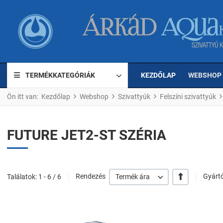
TERMÉKKATEGÓRIÁK
KEZDŐLAP
WEBSHOP
Ön itt van:
Kezdőlap
Webshop
Szivattyúk
Felszíni szivattyúk
FUTURE JET2-ST SZÉRIA
+/-
Találatok: 1 - 6 / 6
Rendezés
Termék ára
Gyártó
Kedvencekhez ad