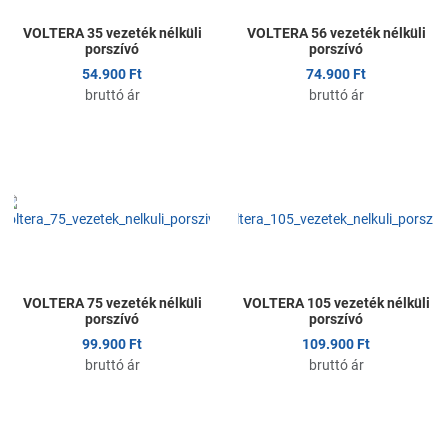
VOLTERA 35 vezeték nélküli
VOLTERA 56 vezeték nélküli
porszívó
porszívó
54.900 Ft
74.900 Ft
bruttó ár
bruttó ár
Kedvencekhez adom
K
Összehasonlítom
Ö
Gyors nézet
G
VOLTERA 75 vezeték nélküli
VOLTERA 105 vezeték nélküli
porszívó
porszívó
99.900 Ft
109.900 Ft
bruttó ár
bruttó ár