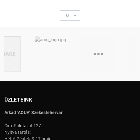
10
ÜZLETEINK
Árkád "AQUA" Székesfehérvár
Cím: Palotai út 127.
Nyitva tartás:
Hétfő-Péntek: 9-17 óráig