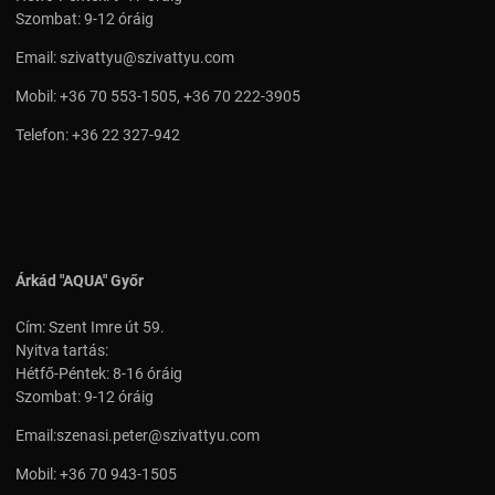
Szombat: 9-12 óráig
Email:
szivattyu@szivattyu.com
Mobil:
+36 70 553-1505
,
+36 70 222-3905
Telefon:
+36 22 327-942
Árkád "AQUA" Győr
Cím: Szent Imre út 59.
Nyitva tartás:
Hétfő-Péntek: 8-16 óráig
Szombat: 9-12 óráig
Email:
szenasi.peter@szivattyu.com
Mobil:
+36 70 943-1505