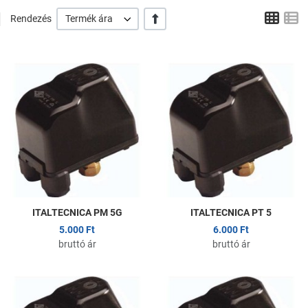
Tábl
L
+/-
Rendezés
Termék ára
Kedvencekhez adom
K
Összehasonlítom
Ö
Gyors nézet
G
ITALTECNICA PM 5G
ITALTECNICA PT 5
5.000 Ft
6.000 Ft
bruttó ár
bruttó ár
Kedvencekhez adom
K