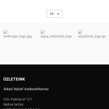
24
ÜZLETEINK
Árkád "AQUA" Székesfehérvár
Cím: Palotai út 127.
Nyitva tartás: