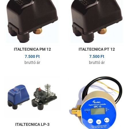
Összehasonlítom
Ö
Gyors nézet
G
ITALTECNICA PM 12
ITALTECNICA PT 12
7.500 Ft
7.500 Ft
bruttó ár
bruttó ár
Kedvencekhez adom
K
Összehasonlítom
Ö
Gyors nézet
G
ITALTECNICA LP-3