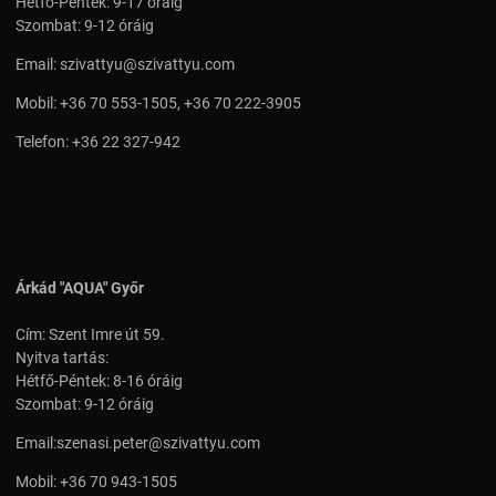
Hétfő-Péntek: 9-17 óráig
Szombat: 9-12 óráig
Email:
szivattyu@szivattyu.com
Mobil:
+36 70 553-1505
,
+36 70 222-3905
Telefon:
+36 22 327-942
Árkád "AQUA" Győr
Cím: Szent Imre út 59.
Nyitva tartás:
Hétfő-Péntek: 8-16 óráig
Szombat: 9-12 óráig
Email:
szenasi.peter@szivattyu.com
Mobil:
+36 70 943-1505