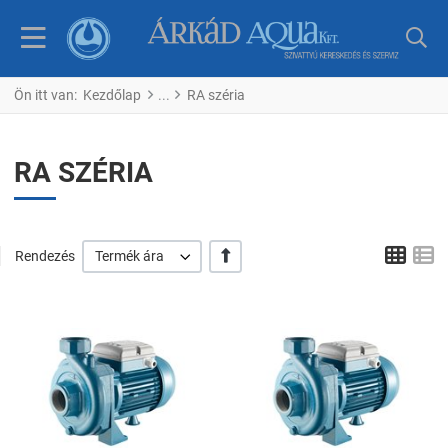
Ön itt van:
Kezdőlap
RA széria
RA SZÉRIA
Tábl
L
+/-
Rendezés
Termék ára
Kedvencekhez adom
K
Összehasonlítom
Ö
Gyors nézet
G