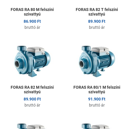
FORAS RA 80 M felszíni
FORAS RA 82 T felszíni
szivattyú
szivattyú
86.900 Ft
89.900 Ft
bruttó ár
bruttó ár
Kedvencekhez adom
K
Összehasonlítom
Ö
Gyors nézet
G
FORAS RA 82 M felszíni
FORAS RA 80/1 M felszíni
szivattyú
szivattyú
89.900 Ft
91.900 Ft
bruttó ár
bruttó ár
Kedvencekhez adom
K