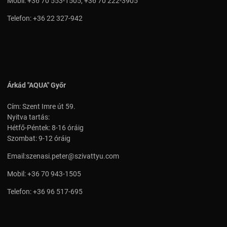
Mobil:
+36 70 553-1505
,
+36 70 222-3905
Telefon:
+36 22 327-942
Árkád "AQUA" Győr
Cím: Szent Imre út 59.
Nyitva tartás:
Hétfő-Péntek: 8-16 óráig
Szombat: 9-12 óráig
Email:
szenasi.peter@szivattyu.com
Mobil:
+36 70 943-1505
Telefon:
+36 96 517-695