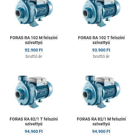
Összehasonlítom
Ö
Gyors nézet
G
FORAS RA 102 M felszíni
FORAS RA 102 T felszíni
szivattyú
szivattyú
92.900 Ft
93.900 Ft
bruttó ár
bruttó ár
Kedvencekhez adom
K
Összehasonlítom
Ö
Gyors nézet
G
FORAS RA 82/1 T felszíni
FORAS RA 82/1 M felszíni
szivattyú
szivattyú
94.900 Ft
94.900 Ft