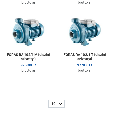
bruttó ár
bruttó ár
Kedvencekhez adom
K
Összehasonlítom
Ö
Gyors nézet
G
FORAS RA 102/1 M felszíni
FORAS RA 102/1 T felszíni
szivattyú
szivattyú
97.900 Ft
97.900 Ft
bruttó ár
bruttó ár
10