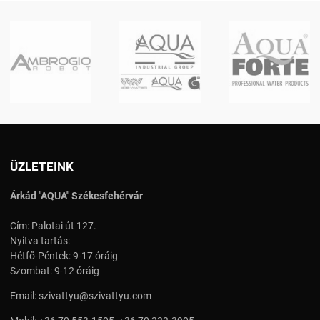
ÜZLETEINK
Árkád "AQUA" Székesfehérvár
Cím: Palotai út 127.
Nyitva tartás:
Hétfő-Péntek: 9-17 óráig
Szombat: 9-12 óráig
Email:
szivattyu@szivattyu.com