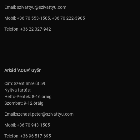
Email:
szivattyu@szivattyu.com
Mobil:
+36 70 553-1505
,
+36 70 222-3905
Telefon:
+36 22 327-942
Árkád "AQUA" Győr
Cím: Szent Imre út 59.
Nyitva tartás:
Hétfő-Péntek: 8-16 óráig
Szombat: 9-12 óráig
Email:
szenasi.peter@szivattyu.com
Mobil:
+36 70 943-1505
Telefon:
+36 96 517-695