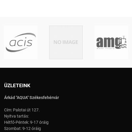
ÜZLETEINK
Árkád "AQUA" Székesfehérvár
Cím: Palotai út 127.
Nyitva tartás:
Hétfő-Péntek: 9-17 óráig
Szombat: 9-12 óráig