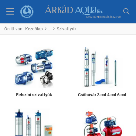
Ön itt van:
Kezdőlap
Szivattyúk
Felszíni szivattyúk
Csőbúvár 3 col 4 col 6 col