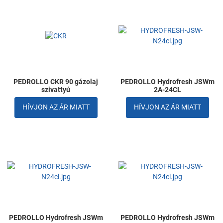
Kedvencekhez adom
K
Összehasonlítom
Ö
Gyors nézet
G
PEDROLLO CKR 90 gázolaj
PEDROLLO Hydrofresh JSWm
szivattyú
2A-24CL
HÍVJON AZ ÁR MIATT
HÍVJON AZ ÁR MIATT
Kedvencekhez adom
K
Összehasonlítom
Ö
Gyors nézet
G
PEDROLLO Hydrofresh JSWm
PEDROLLO Hydrofresh JSWm