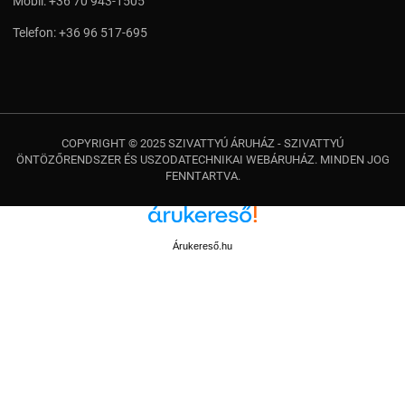
Mobil:
+36 70 943-1505
Telefon:
+36 96 517-695
COPYRIGHT © 2025 SZIVATTYÚ ÁRUHÁZ - SZIVATTYÚ
ÖNTÖZŐRENDSZER ÉS USZODATECHNIKAI WEBÁRUHÁZ. MINDEN JOG
FENNTARTVA.
Árukereső.hu