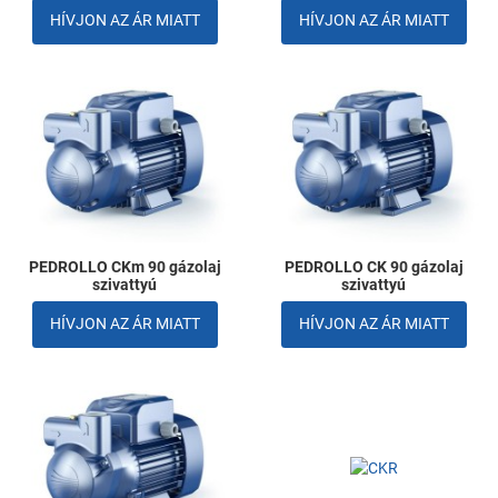
HÍVJON AZ ÁR MIATT
HÍVJON AZ ÁR MIATT
Kedvencekhez adom
K
Összehasonlítom
Ö
Gyors nézet
G
PEDROLLO CKm 90 gázolaj
PEDROLLO CK 90 gázolaj
szivattyú
szivattyú
HÍVJON AZ ÁR MIATT
HÍVJON AZ ÁR MIATT
Kedvencekhez adom
K
Összehasonlítom
Ö