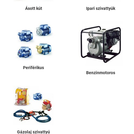
Ásott kút
Ipari szivattyúk
Periférikus
Benzinmotoros
Gázolaj szivattyú