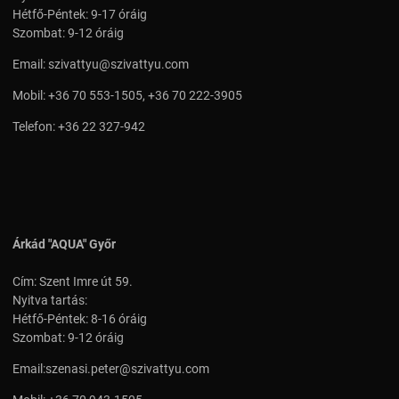
Hétfő-Péntek: 9-17 óráig
Szombat: 9-12 óráig
Email:
szivattyu@szivattyu.com
Mobil:
+36 70 553-1505
,
+36 70 222-3905
Telefon:
+36 22 327-942
Árkád "AQUA" Győr
Cím: Szent Imre út 59.
Nyitva tartás:
Hétfő-Péntek: 8-16 óráig
Szombat: 9-12 óráig
Email:
szenasi.peter@szivattyu.com