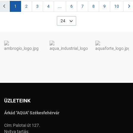
1
2
3
4
...
6
7
8
9
10
24
ÜZLETEINK
Árkád "AQUA" Székesfehérvár
Cím: Palotai út 127.
Nyitva tartás: