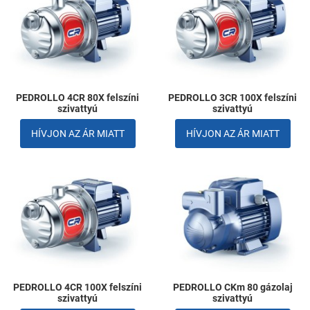
Összehasonlítom
Ö
Gyors nézet
G
PEDROLLO 4CR 80X felszíni
PEDROLLO 3CR 100X felszíni
szivattyú
szivattyú
HÍVJON AZ ÁR MIATT
HÍVJON AZ ÁR MIATT
Kedvencekhez adom
K
Összehasonlítom
Ö
Gyors nézet
G
PEDROLLO 4CR 100X felszíni
PEDROLLO CKm 80 gázolaj
szivattyú
szivattyú