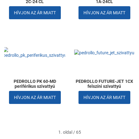
2C-24 CL
1A-24CL
HÍVJON AZ ÁR MIATT
HÍVJON AZ ÁR MIATT
Kedvencekhez adom
K
Összehasonlítom
Ö
Gyors nézet
G
PEDROLLO PK 60-MD
PEDROLLO FUTURE-JET 1CX
periférikus szivattyú
felszíni szivattyú
HÍVJON AZ ÁR MIATT
HÍVJON AZ ÁR MIATT
1. oldal / 65