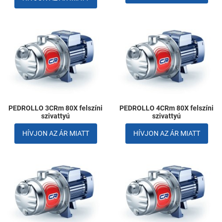
Kedvencekhez adom
K
Összehasonlítom
Ö
Gyors nézet
G
PEDROLLO 3CRm 80X felszíni
PEDROLLO 4CRm 80X felszíni
szivattyú
szivattyú
HÍVJON AZ ÁR MIATT
HÍVJON AZ ÁR MIATT
Kedvencekhez adom
K
Összehasonlítom
Ö
Gyors nézet
G