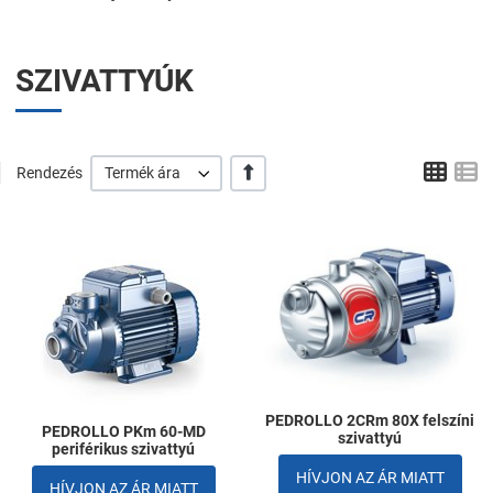
SZIVATTYÚK
Tábl
L
+/-
Rendezés
Termék ára
Kedvencekhez adom
K
Összehasonlítom
Ö
Gyors nézet
G
PEDROLLO 2CRm 80X felszíni
PEDROLLO PKm 60-MD
szivattyú
periférikus szivattyú
HÍVJON AZ ÁR MIATT
HÍVJON AZ ÁR MIATT