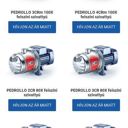
PEDROLLO 3CRm 100X
PEDROLLO 4CRm 100X
felszíni szivattyú
felszíni szivattyú
HÍVJON AZ ÁR MIATT
HÍVJON AZ ÁR MIATT
Kedvencekhez adom
K
Összehasonlítom
Ö
Gyors nézet
G
PEDROLLO 2CR 80X felszíni
PEDROLLO 3CR 80X felszíni
szivattyú
szivattyú
HÍVJON AZ ÁR MIATT
HÍVJON AZ ÁR MIATT
Kedvencekhez adom
K