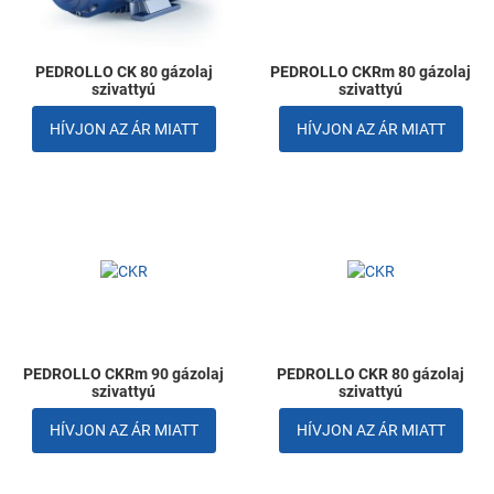
Gyors nézet
G
PEDROLLO CK 80 gázolaj
PEDROLLO CKRm 80 gázolaj
szivattyú
szivattyú
HÍVJON AZ ÁR MIATT
HÍVJON AZ ÁR MIATT
Kedvencekhez adom
K
Összehasonlítom
Ö
Gyors nézet
G
PEDROLLO CKRm 90 gázolaj
PEDROLLO CKR 80 gázolaj
szivattyú
szivattyú
HÍVJON AZ ÁR MIATT
HÍVJON AZ ÁR MIATT